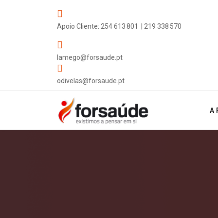
Apoio Cliente: 254 613 801 | 219 338 570
lamego@forsaude.pt
odivelas@forsaude.pt
A